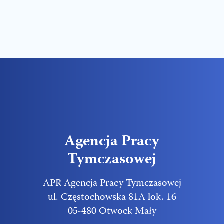
o
p
n
n
i
a
2
0
2
2
Agencja Pracy
Tymczasowej
APR Agencja Pracy Tymczasowej
ul. Częstochowska 81A lok. 16
05-480 Otwock Mały