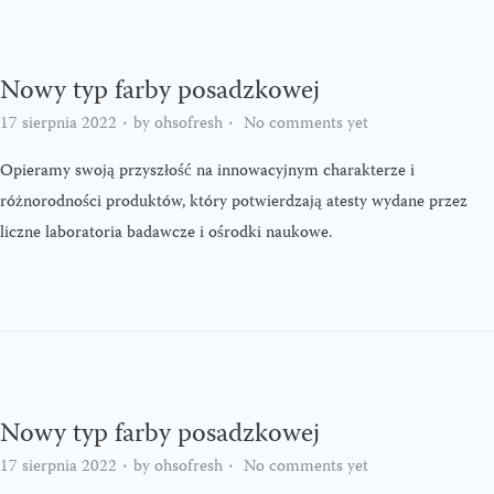
p
p
t
t
o
o
Nowy typ farby posadzkowej
n
c
.
.
P
17 sierpnia 2022
by
ohsofresh
No comments yet
a
o
o
Opieramy swoją przyszłość na innowacyjnym charakterze i
v
n
s
różnorodności produktów, który potwierdzają atesty wydane przez
i
t
t
liczne laboratoria badawcze i ośrodki naukowe.
g
e
e
a
n
d
t
t
o
i
n
o
n
Nowy typ farby posadzkowej
.
.
P
17 sierpnia 2022
by
ohsofresh
No comments yet