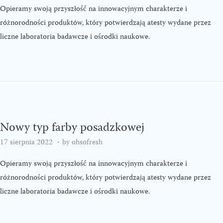
o
Opieramy swoją przyszłość na innowacyjnym charakterze i
s
różnorodności produktów, który potwierdzają atesty wydane przez
t
liczne laboratoria badawcze i ośrodki naukowe.
e
d
o
n
Nowy typ farby posadzkowej
.
P
1
17 sierpnia 2022
by
ohsofresh
o
7
Opieramy swoją przyszłość na innowacyjnym charakterze i
s
s
różnorodności produktów, który potwierdzają atesty wydane przez
t
i
liczne laboratoria badawcze i ośrodki naukowe.
e
e
d
r