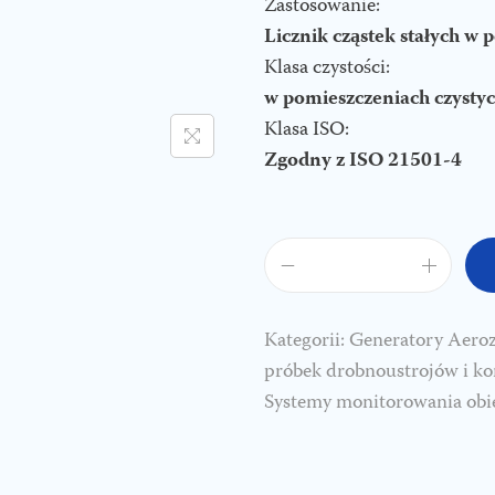
Zastosowanie:
Licznik cząstek stałych w 
Klasa czystości:
w pomieszczeniach czysty
Klasa ISO:
Zgodny z ISO 21501-4
i
l
o
Kategorii:
Generatory Aero
ś
próbek drobnoustrojów i kon
ć
Systemy monitorowania ob
A
i