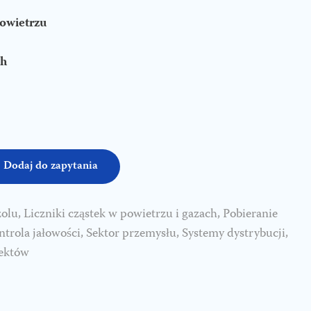
powietrzu
ch
Dodaj do zapytania
zolu
,
Liczniki cząstek w powietrzu i gazach
,
Pobieranie
trola jałowości
,
Sektor przemysłu
,
Systemy dystrybucji
,
iektów