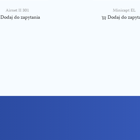
Airnet II 301
Minicapt EL
Dodaj do zapytania
Dodaj do zapyt