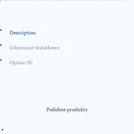
H
a
n
Description
d
i
Informacje dodatkowe
l
a
Opinie (0)
z
M
i
n
i
I
Podobne produkty
I