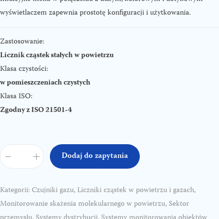
wyświetlaczem zapewnia prostotę konfiguracji i użytkowania.
Zastosowanie:
Licznik cząstek stałych w powietrzu
Klasa czystości:
w pomieszczeniach czystych
Klasa ISO:
Zgodny z ISO 21501-4
Dodaj do zapytania
i
l
o
Kategorii:
Czujniki gazu
,
Liczniki cząstek w powietrzu i gazach
,
ś
Monitorowanie skażenia molekularnego w powietrzu
,
Sektor
ć
przemysłu
,
Systemy dystrybucji
,
Systemy monitorowania obiektów